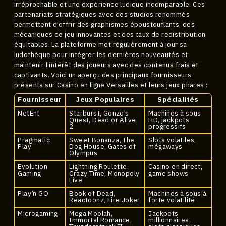
irréprochable et une expérience ludique incomparable. Ces
partenariats stratégiques avec des studios renommés
permettent d’offrir des graphismes époustouflants, des
mécaniques de jeu innovantes et des taux de redistribution
équitables. La plateforme met régulièrement à jour sa
ludothèque pour intégrer les dernières nouveautés et
maintenir l’intérêt des joueurs avec des contenus frais et
captivants. Voici un aperçu des principaux fournisseurs
présents sur Casino en ligne Versailles et leurs jeux phares :
Fournisseur
Jeux Populaires
Spécialités
NetEnt
Starburst, Gonzo’s
Machines à sous
Quest, Dead or Alive
HD, jackpots
2
progressifs
Pragmatic
Sweet Bonanza, The
Slots volatiles,
Play
Dog House, Gates of
mégaways
Olympus
Evolution
Lightning Roulette,
Casino en direct,
Gaming
Crazy Time, Monopoly
game shows
Live
Play’n GO
Book of Dead,
Machines à sous à
Reactoonz, Fire Joker
forte volatilité
Microgaming
Mega Moolah,
Jackpots
Immortal Romance,
millionnaires,