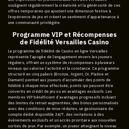
soulignent régulièrement la créativité et la générosité de ces
offres temporaires qui ajoutent une dimension festive à
l’expérience de jeu et créent un sentiment d’appartenance à
une communauté privilégiée.
Programme VIP et Récompenses
de Fidélité Versailles Casino
Le programme de fidélité de Casino en ligne Versailles
représente l’apogée de l’engagement envers les joueurs
réguliers, offrant un système de récompenses à plusieurs
niveaux qui valorise l’activité et la constance. Ce programme
structuré en cinq paliers (Bronze, Argent, Or, Platine et
Diamant) permet aux joueurs d’accumuler des points de
fidélité à chaque mise effectuée, points qui peuvent être
convertis en crédit de jeu ou en avantages exclusifs. Les
membres VIP bénéficient d’avantages progressifs incluant
des limites de retrait augmentées, des bonus personnalisés
avec des conditions de mise réduites, un gestionnaire de
compte dédié disponible 24/7, des invitations à des
événements exclusifs et un accès prioritaire aux nouvelles
sorties de jeux. Par exemple, un joueur atteignant le niveau