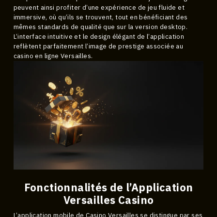
peuvent ainsi profiter d’une expérience de jeu fluide et
immersive, où qu’ils se trouvent, tout en bénéficiant des
mêmes standards de qualité que sur la version desktop.
L’interface intuitive et le design élégant de l’application
reflètent parfaitement l’image de prestige associée au
casino en ligne Versailles.
Fonctionnalités de l’Application
Versailles Casino
L’application mobile de Casino Versailles se distingue par ses