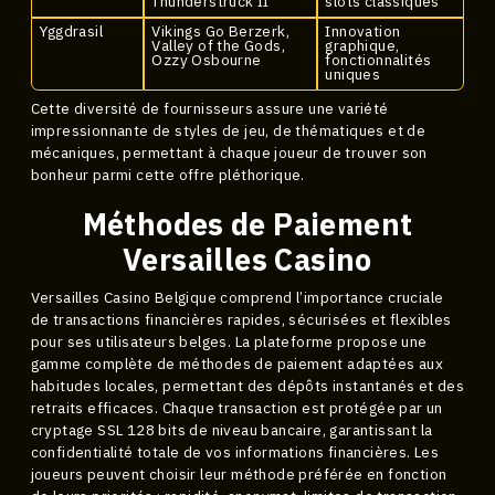
Thunderstruck II
slots classiques
Yggdrasil
Vikings Go Berzerk,
Innovation
Valley of the Gods,
graphique,
Ozzy Osbourne
fonctionnalités
uniques
Cette diversité de fournisseurs assure une variété
impressionnante de styles de jeu, de thématiques et de
mécaniques, permettant à chaque joueur de trouver son
bonheur parmi cette offre pléthorique.
Méthodes de Paiement
Versailles Casino
Versailles Casino Belgique comprend l’importance cruciale
de transactions financières rapides, sécurisées et flexibles
pour ses utilisateurs belges. La plateforme propose une
gamme complète de méthodes de paiement adaptées aux
habitudes locales, permettant des dépôts instantanés et des
retraits efficaces. Chaque transaction est protégée par un
cryptage SSL 128 bits de niveau bancaire, garantissant la
confidentialité totale de vos informations financières. Les
joueurs peuvent choisir leur méthode préférée en fonction