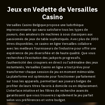
Jeux en Vedette de Versailles
Casino
Versailles Casino Belgique propose une ludothèque
impressionnante qui saura satisfaire tous les types de
joueurs, des amateurs de machines à sous classiques aux
passionnés de jeux de table sophistiqués. Avec plus de 2000
titres disponibles, ce casino en ligne Versailles collabore
avec les meilleurs fournisseurs de l’industrie pour offrir une
expérience de jeu diversifiée et de haute qualité. Que vous
recherchiez l’excitation des jackpots progressifs,
l’authenticité des croupiers en direct ou l’adrénaline des jeux
instantanés, Versailles Casino en ligne a tout prévu pour
transformer chaque session de jeu en moment mémorable.
La plateforme est optimisée pour fonctionner parfaitement
sur tous les appareils, permettant aux joueurs belges de
profiter de leurs titres favoris à domicile ou en déplacement.
L’interface intuitive et les filtres de recherche avancés
garantissent que vous trouverez rapidement le jeu parfait
selon vos préférences et votre budget.