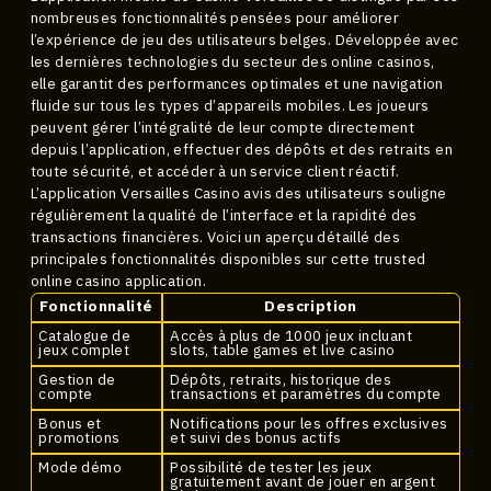
nombreuses fonctionnalités pensées pour améliorer
l’expérience de jeu des utilisateurs belges. Développée avec
les dernières technologies du secteur des online casinos,
elle garantit des performances optimales et une navigation
fluide sur tous les types d’appareils mobiles. Les joueurs
peuvent gérer l’intégralité de leur compte directement
depuis l’application, effectuer des dépôts et des retraits en
toute sécurité, et accéder à un service client réactif.
L’application Versailles Casino avis des utilisateurs souligne
régulièrement la qualité de l’interface et la rapidité des
transactions financières. Voici un aperçu détaillé des
principales fonctionnalités disponibles sur cette trusted
online casino application.
Fonctionnalité
Description
Catalogue de
Accès à plus de 1000 jeux incluant
jeux complet
slots, table games et live casino
Gestion de
Dépôts, retraits, historique des
compte
transactions et paramètres du compte
Bonus et
Notifications pour les offres exclusives
promotions
et suivi des bonus actifs
Mode démo
Possibilité de tester les jeux
gratuitement avant de jouer en argent