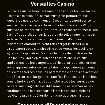
Versailles Casino
Le processus de téléchargement de l’application Versailles
Casino a été simplifié au maximum pour permettre aux
joueurs belges de commencer à jouer rapidement sur cette
secure online casino platform. Pour les utilisateurs iOS, il
suffit de se rendre sur l’App Store, de rechercher “Versailles
Casino” et de cliquer sur le bouton de téléchargement pour
installer l’application sur votre iPhone ou iPad. Les
utilisateurs Android peuvent télécharger le fichier APK
directement depuis le site officiel de Versailles Casino en
ligne, car l’application n’est pas toujours disponible sur le
Google Play Store en raison des restrictions liées aux
applications de jeu d’argent. Il est important de vérifier que
votre appareil autorise l’installation d’applications provenant
de sources tierces dans les paramètres de sécurité avant de
procéder au téléchargement. Une fois l’application installée,
vous bénéficiez d’un accès complet à tous les services de
ce safe gambling online établissement. Les avis Versailles
confirment que le processus d’installation est simple et
rapide, ne prenant généralement que quelques minutes.