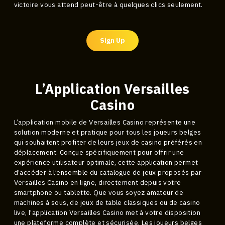
victoire vous attend peut-être à quelques clics seulement.
Sign Up
L’Application Versailles
Casino
L’application mobile de Versailles Casino représente une
solution moderne et pratique pour tous les joueurs belges
qui souhaitent profiter de leurs jeux de casino préférés en
déplacement. Conçue spécifiquement pour offrir une
expérience utilisateur optimale, cette application permet
d’accéder à l’ensemble du catalogue de jeux proposés par
Versailles Casino en ligne, directement depuis votre
smartphone ou tablette. Que vous soyez amateur de
machines à sous, de jeux de table classiques ou de casino
live, l’application Versailles Casino met à votre disposition
une plateforme complète et sécurisée. Les joueurs belges