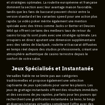
et stratégies optimales. La roulette européenne et française
dominent la section avec leur avantage maison favorable,
tandis que les fans de baccarat peuvent choisir entre la
version standard et les variantes speed pour une action plus
rapide. Le vidéo poker mérite également une mention
spéciale avec des titres comme Jacks or Better et Deuces
Wild qui offrent certains des meilleurs taux de retour du
casino lorsqu’ils sont joués avec une stratégie optimale. Les
croupiers en direct ajoutent une dimension supplémentaire
avec des tables de blackjack, roulette et baccarat diffusées
en temps réel depuis des studios professionnels, créant une
atmosphère authentique de casino terrestre depuis le
confort de votre salon.
Jeux Spécialisés et Instantanés
Versailles fiable ne se limite pas aux catégories
traditionnelles et propose également une sélection
captivante de jeux spécialisés pour varier les plaisirs. Les
jeux de grattage instantanés offrent des résultats immédiats
et des sessions de jeu rapides, parfaits pour les joueurs qui
recherchent une gratification instantanée. Le keno, le bingo
et diverses loteries virtuelles complètent l’offre avec des