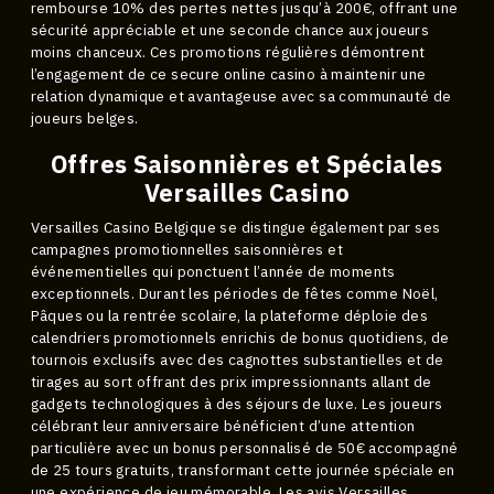
rembourse 10% des pertes nettes jusqu’à 200€, offrant une
sécurité appréciable et une seconde chance aux joueurs
moins chanceux. Ces promotions régulières démontrent
l’engagement de ce secure online casino à maintenir une
relation dynamique et avantageuse avec sa communauté de
joueurs belges.
Offres Saisonnières et Spéciales
Versailles Casino
Versailles Casino Belgique se distingue également par ses
campagnes promotionnelles saisonnières et
événementielles qui ponctuent l’année de moments
exceptionnels. Durant les périodes de fêtes comme Noël,
Pâques ou la rentrée scolaire, la plateforme déploie des
calendriers promotionnels enrichis de bonus quotidiens, de
tournois exclusifs avec des cagnottes substantielles et de
tirages au sort offrant des prix impressionnants allant de
gadgets technologiques à des séjours de luxe. Les joueurs
célébrant leur anniversaire bénéficient d’une attention
particulière avec un bonus personnalisé de 50€ accompagné
de 25 tours gratuits, transformant cette journée spéciale en
une expérience de jeu mémorable. Les avis Versailles