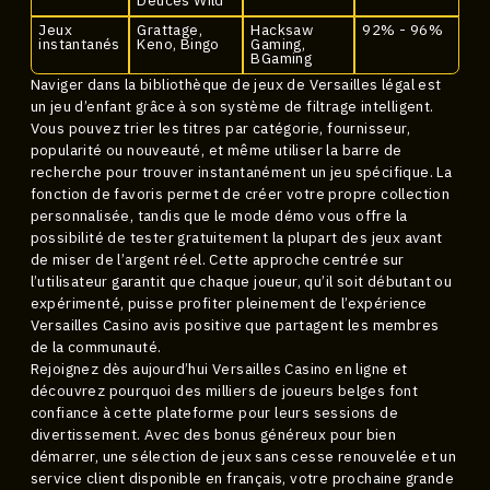
Deuces Wild
Jeux
Grattage,
Hacksaw
92% - 96%
instantanés
Keno, Bingo
Gaming,
BGaming
Naviger dans la bibliothèque de jeux de Versailles légal est
un jeu d’enfant grâce à son système de filtrage intelligent.
Vous pouvez trier les titres par catégorie, fournisseur,
popularité ou nouveauté, et même utiliser la barre de
recherche pour trouver instantanément un jeu spécifique. La
fonction de favoris permet de créer votre propre collection
personnalisée, tandis que le mode démo vous offre la
possibilité de tester gratuitement la plupart des jeux avant
de miser de l’argent réel. Cette approche centrée sur
l’utilisateur garantit que chaque joueur, qu’il soit débutant ou
expérimenté, puisse profiter pleinement de l’expérience
Versailles Casino avis positive que partagent les membres
de la communauté.
Rejoignez dès aujourd’hui Versailles Casino en ligne et
découvrez pourquoi des milliers de joueurs belges font
confiance à cette plateforme pour leurs sessions de
divertissement. Avec des bonus généreux pour bien
démarrer, une sélection de jeux sans cesse renouvelée et un
service client disponible en français, votre prochaine grande