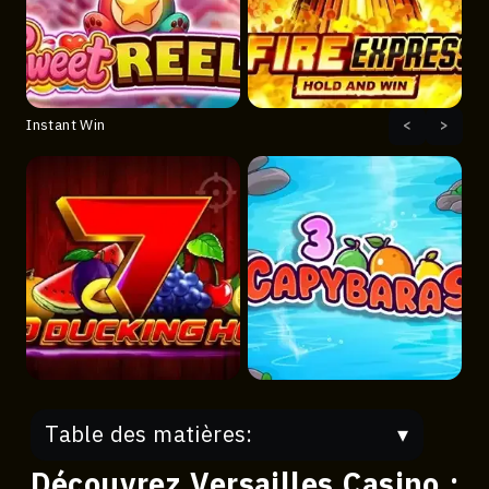
Instant Win
<
>
Play now
Play now
Table des matières:
Play now
Play now
Découvrez Versailles Casino :