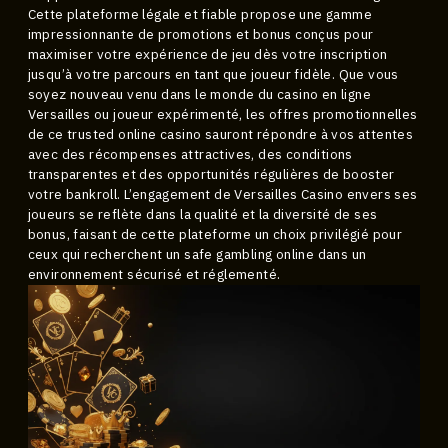
Cette plateforme légale et fiable propose une gamme
impressionnante de promotions et bonus conçus pour
maximiser votre expérience de jeu dès votre inscription
jusqu’à votre parcours en tant que joueur fidèle. Que vous
soyez nouveau venu dans le monde du casino en ligne
Versailles ou joueur expérimenté, les offres promotionnelles
de ce trusted online casino sauront répondre à vos attentes
avec des récompenses attractives, des conditions
transparentes et des opportunités régulières de booster
votre bankroll. L’engagement de Versailles Casino envers ses
joueurs se reflète dans la qualité et la diversité de ses
bonus, faisant de cette plateforme un choix privilégié pour
ceux qui recherchent un safe gambling online dans un
environnement sécurisé et réglementé.