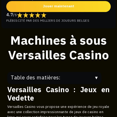
Jouer maintenant
4.7
/
5
PLÉBISCITÉ PAR DES MILLIERS DE JOUEURS BELGES
Machines à sous
Versailles Casino
Table des matières:
Versailles Casino : Jeux en
Vedette
Versailles Casino vous propose une expérience de jeu royale
avec une collection impressionnante de jeux de casino en