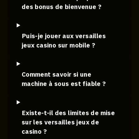
des bonus de bienvenue ?
Puis-je jouer aux versailles
jeux casino sur mobile ?
Comment savoir si une
machine à sous est fiable ?
Existe-t-il des limites de mise
sur les versailles jeux de
casino ?