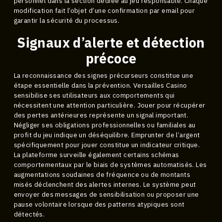
personnel dans la section dédiée au jeu responsable. Chaque
modification fait l’objet d’une confirmation par email pour
garantir la sécurité du processus.
Signaux d’alerte et détection
précoce
La reconnaissance des signes précurseurs constitue une
étape essentielle dans la prévention. Versailles Casino
sensibilise ses utilisateurs aux comportements qui
nécessitent une attention particulière. Jouer pour récupérer
des pertes antérieures représente un signal important.
Négliger ses obligations professionnelles ou familiales au
profit du jeu indique un déséquilibre. Emprunter de l’argent
spécifiquement pour jouer constitue un indicateur critique.
La plateforme surveille également certains schémas
comportementaux par le biais de systèmes automatisés. Les
augmentations soudaines de fréquence ou de montants
misés déclenchent des alertes internes. Le système peut
envoyer des messages de sensibilisation ou proposer une
pause volontaire lorsque des patterns atypiques sont
détectés.