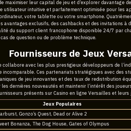
 maximiser leur capital de jeu et d’explorer davantage de p
e utilisateur intuitive et parfaitement optimisée pour les a
 ordinateur, votre tablette ou votre smartphone. Quatrièm
s avantages exclusifs, des cashbacks et des invitations à des
ité du support client francophone disponible 24/7 par cha
 cas de question ou de problème technique.
Fournisseurs de Jeux Versa
e collabore avec les plus prestigieux développeurs de l’ind
ue incomparable. Ces partenariats stratégiques avec des s
niques de jeu innovantes et des taux de redistribution équ
les dernières nouveautés et maintenir l’intérêt des joueurs
rnisseurs présents sur Casino en ligne Versailles et leurs 
Jeux Populaires
arburst, Gonzo’s Quest, Dead or Alive 2
weet Bonanza, The Dog House, Gates of Olympus