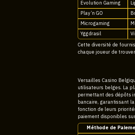
Evolution Gaming
L
Play’n GO
B
Microgaming
M
Yggdrasil
V
Cette diversité de fourn
chaque joueur de trouver
Versailles Casino Belgiq
utilisateurs belges. La
permettant des dépôts in
bancaire, garantissant la
fonction de leurs priorité
paiement disponibles sur
Méthode de Paiem