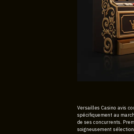
Versailles Casino avis c
spécifiquement au marché
de ses concurrents. Premi
soigneusement sélection