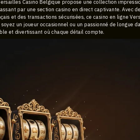
Versailles Casino Belgique propose une collection impressi
passant par une section casino en direct captivante. Avec d
nçais et des transactions sécurisées, ce casino en ligne Ve
 soyez un joueur occasionnel ou un passionné de longue dat
ble et divertissant où chaque détail compte.