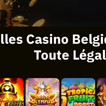
lles Casino Belg
Toute Légal