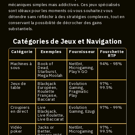
mécaniques simples mais addictives. Ces jeux spécialisés
sont idéaux pour les moments où vous souhaitez vous
détendre sans réfléchir à des stratégies complexes, tout en
conservant la possibilité de décrocher des gains
substantiels.
Catégories de Jeux et Navigation
Catégorie
Exemples
Fournisseur
Fourchette
RTP
Machines à
Book of
NetEnt,
94% - 98%
sous
Dead,
Microgaming,
Starburst,
Play’n GO
Mega Moolah
Jeux de
Blackjack
Evolution
97% -
table
Européen,
Gaming,
99.5%
Roulette
Pragmatic
Française,
Play
Baccarat
Croupiers
Live
Evolution
97% - 99%
en direct
Blackjack,
Gaming, Ezugi
Live Roulette,
Live Baccarat
Vidéo
Jacks or
NetEnt,
97% -
poker
Better,
Microgaming
99.5%