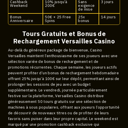
Cashback
10% jusqu’à
Sans
3 jours
Weekend
200€
exigence
de mise
Bonus
50€ + 25 Free
25x
14 jours
Anniversaire
Spins
bonus
Tours Gratuits et Bonus de
Rechargement Versailles Casino
Au-delà du généreux package de bienvenue, Casino
Versailles maintient l’enthousiasme de ses joueurs avec une
sélection variée de bonus de rechargement et de
promotions récurrentes. Chaque semaine, les joueurs actifs
peuvent profiter d’un bonus de rechargement hebdomadaire
offrant 25% jusqu’à 100€ sur leur dépôt, permettant ainsi de
prolonger les sessions de jeu avec un budget
supplémentaire. Le vendredi, journée particulièrement
festive sur la plateforme, Versailles Casino distribue
généreusement 50 tours gratuits sur une sélection de
machines à sous populaires, offrant aux joueurs l’opportunité
de découvrir de nouveaux titres ou de profiter de leurs
favoris sans puiser dans leur propre capital. Le weekend est
marqué par une promotion cashback exclusive qui