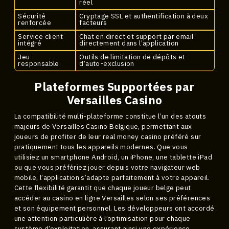
réel
Sécurité
Cryptage SSL et authentification à deux
renforcée
facteurs
Service client
Chat en direct et support par email
intégré
directement dans l’application
Jeu
Outils de limitation de dépôts et
responsable
d’auto-exclusion
Plateformes Supportées par
Versailles Casino
La compatibilité multi-plateforme constitue l’un des atouts
majeurs de Versailles Casino Belgique, permettant aux
joueurs de profiter de leur real money casino préféré sur
pratiquement tous les appareils modernes. Que vous
utilisiez un smartphone Android, un iPhone, une tablette iPad
ou que vous préfériez jouer depuis votre navigateur web
mobile, l’application s’adapte parfaitement à votre appareil.
Cette flexibilité garantit que chaque joueur belge peut
accéder au casino en ligne Versailles selon ses préférences
et son équipement personnel. Les développeurs ont accordé
une attention particulière à l’optimisation pour chaque