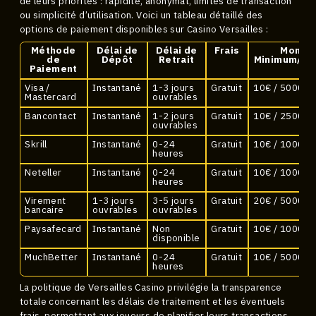
de leurs priorités : rapidité, anonymat, limites de transaction
ou simplicité d’utilisation. Voici un tableau détaillé des
options de paiement disponibles sur Casino Versailles :
Méthode
Délai de
Délai de
Frais
Montan
de
Dépôt
Retrait
Minimum/M
Paiement
Visa /
Instantané
1-3 jours
Gratuit
10€ / 5000€
Mastercard
ouvrables
Bancontact
Instantané
1-2 jours
Gratuit
10€ / 2500€
ouvrables
Skrill
Instantané
0-24
Gratuit
10€ / 10000€
heures
Neteller
Instantané
0-24
Gratuit
10€ / 10000€
heures
Virement
1-3 jours
3-5 jours
Gratuit
20€ / 50000€
bancaire
ouvrables
ouvrables
Paysafecard
Instantané
Non
Gratuit
10€ / 1000€
disponible
MuchBetter
Instantané
0-24
Gratuit
10€ / 5000€
heures
La politique de Versailles Casino privilégie la transparence
totale concernant les délais de traitement et les éventuels