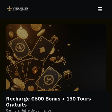
Recharge €600 Bonus + 150 Tours
Gratuits
Casino en ligne de confiance