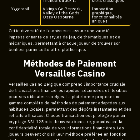
Thunderstruck II
slots classiques
Yggdrasil
Vikings Go Berzerk,
Innovation
Valley of the Gods,
graphique,
Ozzy Osbourne
fonctionnalités
uniques
Cette diversité de fournisseurs assure une variété
impressionnante de styles de jeu, de thématiques et de
mécaniques, permettant à chaque joueur de trouver son
bonheur parmi cette offre pléthorique.
Méthodes de Paiement
Versailles Casino
Versailles Casino Belgique comprend l’importance cruciale
de transactions financières rapides, sécurisées et flexibles
pour ses utilisateurs belges. La plateforme propose une
gamme complète de méthodes de paiement adaptées aux
habitudes locales, permettant des dépôts instantanés et des
retraits efficaces. Chaque transaction est protégée par un
cryptage SSL 128 bits de niveau bancaire, garantissant la
confidentialité totale de vos informations financières. Les
joueurs peuvent choisir leur méthode préférée en fonction