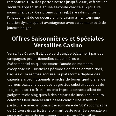
rembourse 10% des pertes nettes jusqu’à 200€, offrant une
sécurité appréciable et une seconde chance aux joueurs
moins chanceux. Ces promotions régulières démontrent
l’engagement de ce secure online casino à maintenir une
relation dynamique et avantageuse avec sa communauté de
joueurs belges.
Offres Saisonnières et Spéciales
Versailles Casino
Versailles Casino Belgique se distingue également par ses
campagnes promotionnelles saisonnières et
événementielles qui ponctuent l’année de moments
exceptionnels. Durant les périodes de fêtes comme Noël,
Pâques ou la rentrée scolaire, la plateforme déploie des
calendriers promotionnels enrichis de bonus quotidiens, de
tournois exclusifs avec des cagnottes substantielles et de
tirages au sort offrant des prix impressionnants allant de
gadgets technologiques à des séjours de luxe. Les joueurs
célébrant leur anniversaire bénéficient d’une attention
particulière avec un bonus personnalisé de 50€ accompagné
de 25 tours gratuits, transformant cette journée spéciale en
une expérience de jeu mémorable. Les avis Versailles