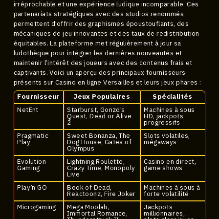
irréprochable et une expérience ludique incomparable. Ces
partenariats stratégiques avec des studios renommés
permettent d’offrir des graphismes époustouflants, des
mécaniques de jeu innovantes et des taux de redistribution
équitables. La plateforme met régulièrement à jour sa
ludothèque pour intégrer les dernières nouveautés et
maintenir l’intérêt des joueurs avec des contenus frais et
captivants. Voici un aperçu des principaux fournisseurs
présents sur Casino en ligne Versailles et leurs jeux phares :
Fournisseur
Jeux Populaires
Spécialités
NetEnt
Starburst, Gonzo’s
Machines à sous
Quest, Dead or Alive
HD, jackpots
2
progressifs
Pragmatic
Sweet Bonanza, The
Slots volatiles,
Play
Dog House, Gates of
mégaways
Olympus
Evolution
Lightning Roulette,
Casino en direct,
Gaming
Crazy Time, Monopoly
game shows
Live
Play’n GO
Book of Dead,
Machines à sous à
Reactoonz, Fire Joker
forte volatilité
Microgaming
Mega Moolah,
Jackpots
Immortal Romance,
millionnaires,