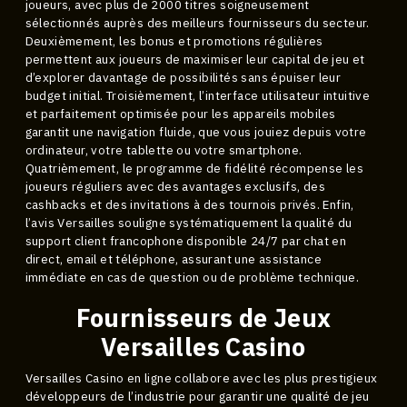
joueurs, avec plus de 2000 titres soigneusement
sélectionnés auprès des meilleurs fournisseurs du secteur.
Deuxièmement, les bonus et promotions régulières
permettent aux joueurs de maximiser leur capital de jeu et
d’explorer davantage de possibilités sans épuiser leur
budget initial. Troisièmement, l’interface utilisateur intuitive
et parfaitement optimisée pour les appareils mobiles
garantit une navigation fluide, que vous jouiez depuis votre
ordinateur, votre tablette ou votre smartphone.
Quatrièmement, le programme de fidélité récompense les
joueurs réguliers avec des avantages exclusifs, des
cashbacks et des invitations à des tournois privés. Enfin,
l’avis Versailles souligne systématiquement la qualité du
support client francophone disponible 24/7 par chat en
direct, email et téléphone, assurant une assistance
immédiate en cas de question ou de problème technique.
Fournisseurs de Jeux
Versailles Casino
Versailles Casino en ligne collabore avec les plus prestigieux
développeurs de l’industrie pour garantir une qualité de jeu