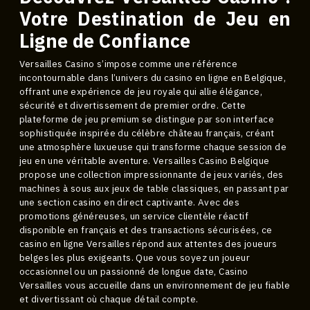
Votre Destination de Jeu en
Ligne de Confiance
Versailles Casino s’impose comme une référence
incontournable dans l’univers du casino en ligne en Belgique,
offrant une expérience de jeu royale qui allie élégance,
sécurité et divertissement de premier ordre. Cette
plateforme de jeu premium se distingue par son interface
sophistiquée inspirée du célèbre château français, créant
une atmosphère luxueuse qui transforme chaque session de
jeu en une véritable aventure. Versailles Casino Belgique
propose une collection impressionnante de jeux variés, des
machines à sous aux jeux de table classiques, en passant par
une section casino en direct captivante. Avec des
promotions généreuses, un service clientèle réactif
disponible en français et des transactions sécurisées, ce
casino en ligne Versailles répond aux attentes des joueurs
belges les plus exigeants. Que vous soyez un joueur
occasionnel ou un passionné de longue date, Casino
Versailles vous accueille dans un environnement de jeu fiable
et divertissant où chaque détail compte.