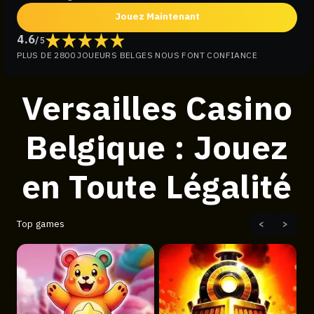
Jouez Maintenant
4.6
/
5
PLUS DE 2800 JOUEURS BELGES NOUS FONT CONFIANCE
Versailles Casino
Belgique : Jouez
en Toute Légalité
Top games
<
>