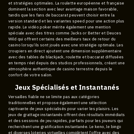
et stratégies optimales. La roulette européenne et française
dominent la section avec leur avantage maison favorable,
tandis que les fans de baccarat peuvent choisir entre la
version standard et les variantes speed pour une action plus
rapide. Le vidéo poker mérite également une mention
spéciale avec des titres comme Jacks or Better et Deuces
Wild qui offrent certains des meilleurs taux de retour du
casino lorsqu’ils sont joués avec une stratégie optimale. Les
croupiers en direct ajoutent une dimension supplémentaire
avec des tables de blackjack, roulette et baccarat diffusées
en temps réel depuis des studios professionnels, créant une
atmosphère authentique de casino terrestre depuis le
confort de votre salon.
Jeux Spécialisés et Instantanés
Versailles fiable ne se limite pas aux catégories
traditionnelles et propose également une sélection
captivante de jeux spécialisés pour varier les plaisirs. Les
jeux de grattage instantanés offrent des résultats immédiats
et des sessions de jeu rapides, parfaits pour les joueurs qui
recherchent une gratification instantanée. Le keno, le bingo
et diverses loteries virtuelles complètent l’offre avec des