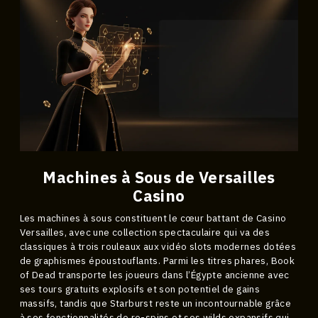
Machines à Sous de Versailles
Casino
Les machines à sous constituent le cœur battant de Casino
Versailles, avec une collection spectaculaire qui va des
classiques à trois rouleaux aux vidéo slots modernes dotées
de graphismes époustouflants. Parmi les titres phares, Book
of Dead transporte les joueurs dans l’Égypte ancienne avec
ses tours gratuits explosifs et son potentiel de gains
massifs, tandis que Starburst reste un incontournable grâce