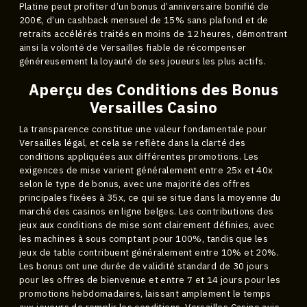
Platine peut profiter d’un bonus d’anniversaire bonifié de
200€, d’un cashback mensuel de 15% sans plafond et de
retraits accélérés traités en moins de 12 heures, démontrant
ainsi la volonté de Versailles fiable de récompenser
généreusement la loyauté de ses joueurs les plus actifs.
Aperçu des Conditions des Bonus
Versailles Casino
La transparence constitue une valeur fondamentale pour
Versailles légal, et cela se reflète dans la clarté des
conditions appliquées aux différentes promotions. Les
exigences de mise varient généralement entre 25x et 40x
selon le type de bonus, avec une majorité des offres
principales fixées à 35x, ce qui se situe dans la moyenne du
marché des casinos en ligne belges. Les contributions des
jeux aux conditions de mise sont clairement définies, avec
les machines à sous comptant pour 100%, tandis que les
jeux de table contribuent généralement entre 10% et 20%.
Les bonus ont une durée de validité standard de 30 jours
pour les offres de bienvenue et entre 7 et 14 jours pour les
promotions hebdomadaires, laissant amplement le temps