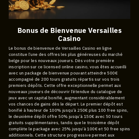
Bonus de Bienvenue Versailles
Casino
Le bonus de bienvenue de Versailles Casino en ligne
constitue l’une des offres les plus généreuses du marché
belge pour les nouveaux joueurs. Dès votre première
inscription sur ce licensed online casino, vous êtes accueilli
avec un package de bienvenue pouvant atteindre 500€
accompagné de 200 tours gratuits répartis sur vos trois
premiers dépôts. Cette offre exceptionnelle permet aux
nouveaux joueurs de découvrir l’étendue du catalogue de
jeux avec un capital bonifié, augmentant considérablement
vos chances de gains dès le départ. Le premier dépôt est
bonifié à hauteur de 100% jusqu’à 250€ plus 100 free spins,
le deuxième dépôt offre 50% jusqu’à 150€ avec 50 tours
gratuits supplémentaires, tandis que le troisième dépôt
complète le package avec 25% jusqu’à 100€ et 50 free spins
additionnels. Cette structure progressive permet aux