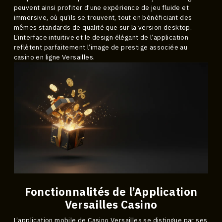
peuvent ainsi profiter d’une expérience de jeu fluide et
immersive, où qu’ils se trouvent, tout en bénéficiant des
mêmes standards de qualité que sur la version desktop.
L’interface intuitive et le design élégant de l’application
reflètent parfaitement l’image de prestige associée au
casino en ligne Versailles.
Fonctionnalités de l’Application
Versailles Casino
L’application mobile de Casino Versailles se distingue par ses